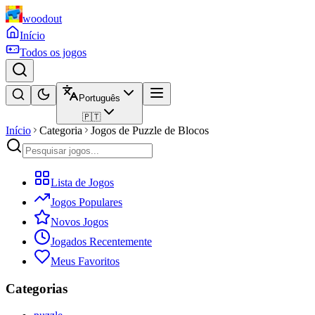
woodout
Início
Todos os jogos
Português
🇵🇹
Início
Categoria
Jogos de Puzzle de Blocos
Lista de Jogos
Jogos Populares
Novos Jogos
Jogados Recentemente
Meus Favoritos
Categorias