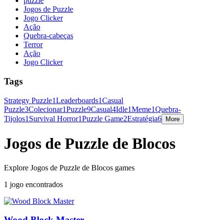
puzzle
Jogos de Puzzle
Jogo Clicker
Ação
Quebra-cabeças
Terror
Ação
Jogo Clicker
Tags
Strategy Puzzle
1
Leaderboards
1
Casual
Puzzle
3
Colecionar
1
Puzzle
9
Casual
4
Idle
1
Meme
1
Quebra-
Tijolos
1
Survival Horror
1
Puzzle Game
2
Estratégia
6
More
Jogos de Puzzle de Blocos
Explore Jogos de Puzzle de Blocos games
1 jogo encontrados
Wood Block Master