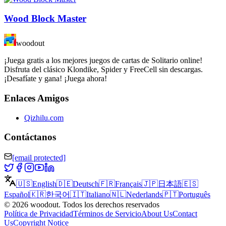
Wood Block Master
woodout
¡Juega gratis a los mejores juegos de cartas de Solitario online!
Disfruta del clásico Klondike, Spider y FreeCell sin descargas.
¡Desafíate y gana! ¡Juega ahora!
Enlaces Amigos
Qizhilu.com
Contáctanos
[email protected]
🇺🇸
English
🇩🇪
Deutsch
🇫🇷
Français
🇯🇵
日本語
🇪🇸
Español
🇰🇷
한국어
🇮🇹
Italiano
🇳🇱
Nederlands
🇵🇹
Português
©
2026
woodout
.
Todos los derechos reservados
Política de Privacidad
Términos de Servicio
About Us
Contact
Us
Copyright Notice