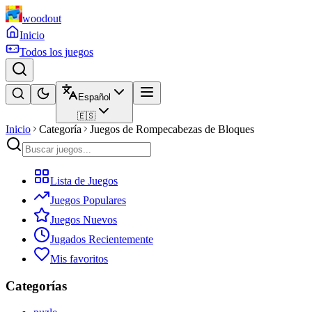
woodout
Inicio
Todos los juegos
Español
🇪🇸
Inicio
Categoría
Juegos de Rompecabezas de Bloques
Lista de Juegos
Juegos Populares
Juegos Nuevos
Jugados Recientemente
Mis favoritos
Categorías