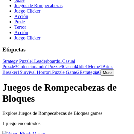
puzle
Juegos de Rompecabezas
Juego Clicker
Acción
Puzle
Terror
Acción
Juego Clicker
Etiquetas
Strategy Puzzle
1
Leaderboards
1
Casual
Puzzle
3
Coleccionando
1
Puzzle
9
Casual
4
Idle
1
Meme
1
Brick
Breaker
1
Survival Horror
1
Puzzle Game
2
Estrategia
6
More
Juegos de Rompecabezas de
Bloques
Explore Juegos de Rompecabezas de Bloques games
1 juego encontrados